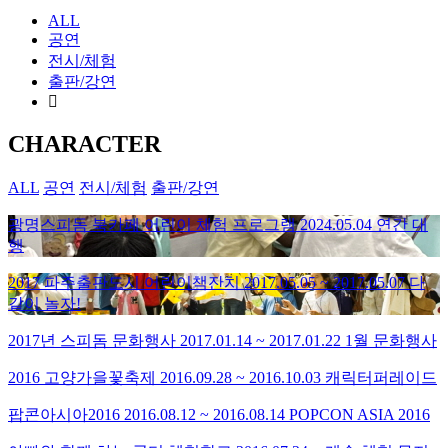
ALL
공연
전시/체험
출판/강연
CHARACTER
ALL
공연
전시/체험
출판/강연
광명스피돔 북카페 어린이 체험 프로그램
2024.05.04
연간 대
행
2017 파주출판도시 어린이책잔치
2017.05.05 ~ 2017.05.07
다
같이 놀자!
2017년 스피돔 문화행사
2017.01.14 ~ 2017.01.22
1월 문화행사
2016 고양가을꽃축제
2016.09.28 ~ 2016.10.03
캐릭터퍼레이드
팝콘아시아2016
2016.08.12 ~ 2016.08.14
POPCON ASIA 2016