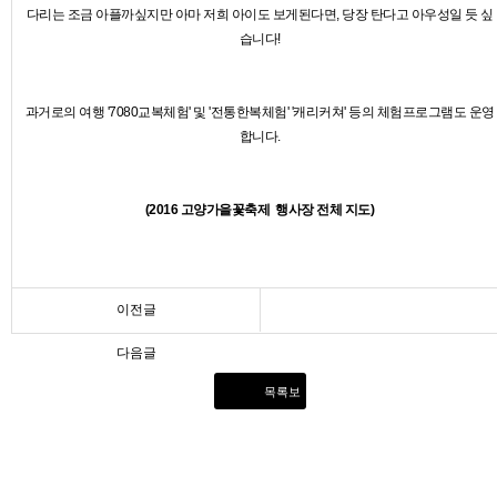
다리는 조금 아플까싶지만 아마 저희 아이도 보게된다면, 당장 탄다고 아우성일 듯 싶
습니다!
과거로의 여행 '7080교복체험' 및 '전통한복체험' '캐리커쳐' 등의 체험프로그램도 운영
합니다.
(2016 고양가을꽃축제 행사장 전체 지도)
이전글
다음글
목록보
기