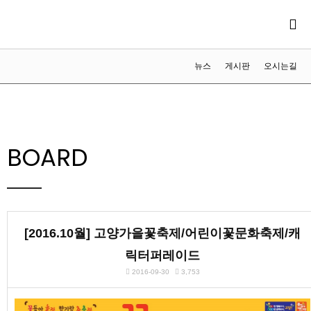
뉴스
게시판
오시는길
BOARD
[2016.10월] 고양가을꽃축제/어린이꽃문화축제/캐
릭터퍼레이드
2016-09-30
3,753